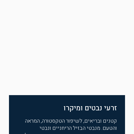
זרעי נבטים ומיקרו
קטנים ובריאים, לשיפור הטקסטורה, המראה
והטעם. מנבטי הבזיל הריחניים ונבטי